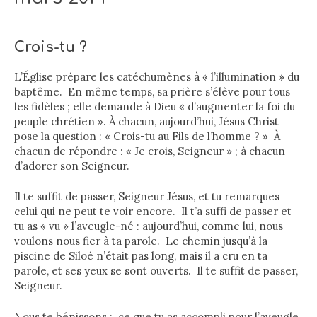
Crois-tu ?
L’Église prépare les catéchumènes à « l’illumination » du
baptême. En même temps, sa prière s’élève pour tous
les fidèles ; elle demande à Dieu « d’augmenter la foi du
peuple chrétien ». À chacun, aujourd’hui, Jésus Christ
pose la question : « Crois-tu au Fils de l’homme ? » À
chacun de répondre : « Je crois, Seigneur » ; à chacun
d’adorer son Seigneur.
Il te suffit de passer, Seigneur Jésus, et tu remarques
celui qui ne peut te voir encore. Il t’a suffi de passer et
tu as « vu » l’aveugle-né : aujourd’hui, comme lui, nous
voulons nous fier à ta parole. Le chemin jusqu’à la
piscine de Siloé n’était pas long, mais il a cru en ta
parole, et ses yeux se sont ouverts. Il te suffit de passer,
Seigneur.
Nous te bénissons : ce que tu as accompli pour l’aveugle,