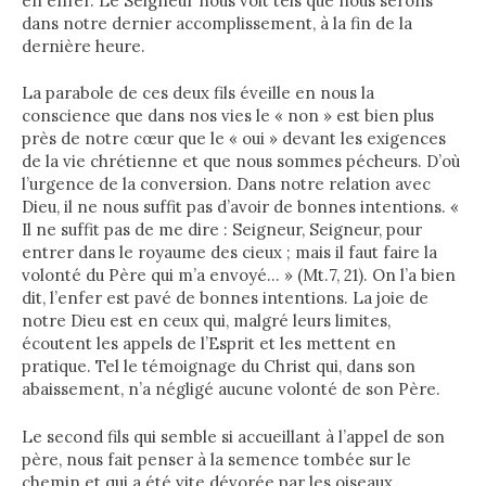
en enfer. Le Seigneur nous voit tels que nous serons
dans notre dernier accomplissement, à la fin de la
dernière heure.
La parabole de ces deux fils éveille en nous la
conscience que dans nos vies le « non » est bien plus
près de notre cœur que le « oui » devant les exigences
de la vie chrétienne et que nous sommes pécheurs. D’où
l’urgence de la conversion. Dans notre relation avec
Dieu, il ne nous suffit pas d’avoir de bonnes intentions. «
Il ne suffit pas de me dire : Seigneur, Seigneur, pour
entrer dans le royaume des cieux ; mais il faut faire la
volonté du Père qui m’a envoyé… » (Mt.7, 21). On l’a bien
dit, l’enfer est pavé de bonnes intentions. La joie de
notre Dieu est en ceux qui, malgré leurs limites,
écoutent les appels de l’Esprit et les mettent en
pratique. Tel le témoignage du Christ qui, dans son
abaissement, n’a négligé aucune volonté de son Père.
Le second fils qui semble si accueillant à l’appel de son
père, nous fait penser à la semence tombée sur le
chemin et qui a été vite dévorée par les oiseaux.