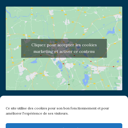
Cliquez pour accepter les cookies
marketing et activer ce contenu
Adresse de l'église
Ce site utilise des cookies pour son bon fonctionnement et pour
(pas de courrier à cette adresse)
améliorer l'expérience de ses visiteurs.
2 place Jules Joffrin - 75018
Metro: Jules Joffrin ou Simplon