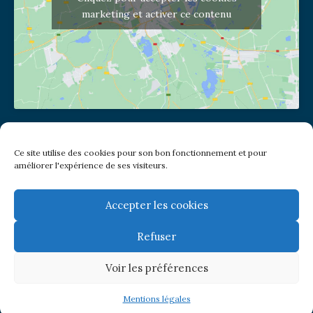
marketing et activer ce contenu
Adresse de l'église
Ce site utilise des cookies pour son bon fonctionnement et pour
(pas de courrier à cette adresse)
améliorer l'expérience de ses visiteurs.
2 place Jules Joffrin - 75018
Metro: Jules Joffrin ou Simplon
Bus : Mairie du XVIII
Accepter les cookies
Refuser
Newsletter
Voir les préférences
© Paroisse Notre-Dame de Clignancourt
Mentions légales