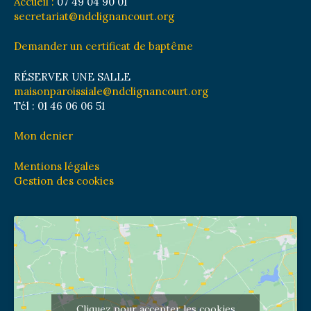
Accueil :
07 49 04 90 01
secretariat@ndclignancourt.org
Demander un certificat de baptême
RÉSERVER UNE SALLE
maisonparoissiale@ndclignancourt.org
Tél : 01 46 06 06 51
Mon denier
Mentions légales
Gestion des cookies
Cliquez pour accepter les cookies