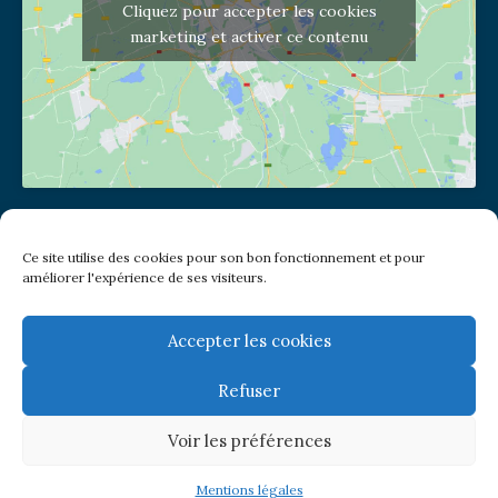
Cliquez pour accepter les cookies
marketing et activer ce contenu
Adresse de l'église
Ce site utilise des cookies pour son bon fonctionnement et pour
(pas de courrier à cette adresse)
améliorer l'expérience de ses visiteurs.
2 place Jules Joffrin - 75018
Metro: Jules Joffrin ou Simplon
Bus : Mairie du XVIII
Accepter les cookies
Refuser
Newsletter
Voir les préférences
© Paroisse Notre-Dame de Clignancourt
Mentions légales