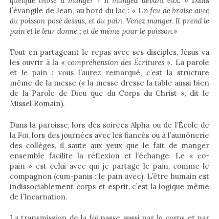
quelque chose à manger ? Il mangea devant eux. »
Dans
l’évangile de Jean, au bord du lac :
« Un feu de braise avec
du poisson posé dessus, et du pain. Venez manger. Il prend le
pain et le leur donne ; et de même pour le poisson.»
Tout en partageant le repas avec ses disciples, Jésus va
les ouvrir à la «
compréhension des Écritures »
. La parole
et le pain : vous l’aurez remarqué, c’est la structure
même de la messe (« la messe dresse la table aussi bien
de la Parole de Dieu que du Corps du Christ », dit le
Missel Romain).
Dans la paroisse, lors des soirées Alpha ou de l’École de
la Foi, lors des journées avec les fiancés ou à l’aumônerie
des collèges, il saute aux yeux que le fait de manger
ensemble facilite la réflexion et l’échange. Le « co-
pain » est celui avec qui je partage le pain, comme le
compagnon (cum-panis : le pain avec). L’être humain est
indissociablement corps et esprit, c’est la logique même
de l’Incarnation.
La transmission de la foi passe aussi par le corps et par