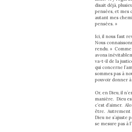
disait déjà, plusi
pensées, et mes c
autant mes chemi
pensées. »
Ici, il nous faut 
Nous connaissons 
rendu. » Comme n
avons inévitable
va-t-il de la just
qui concerne l’am
sommes pas à nou
pouvoir donner à 
Or, en Dieu, il n’
manière. Dieu est
c’est d’aimer. Alo
être. Autrement d
Dieu ne s’ajuste p
se mesure pas à l