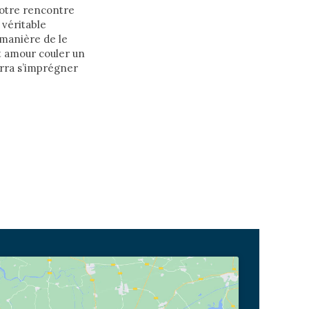
 notre rencontre
 véritable
 manière de le
t amour couler un
urra s’imprégner