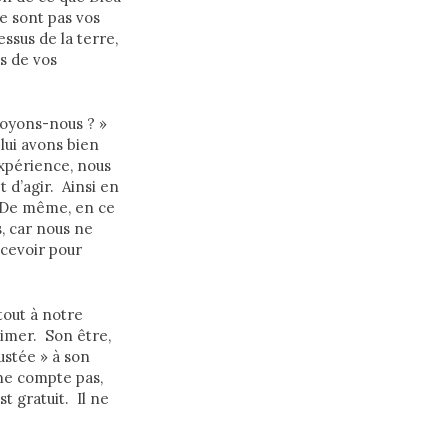
ne sont pas vos
ssus de la terre,
s de vos
 croyons-nous ? »
 lui avons bien
xpérience, nous
d’agir. Ainsi en
û. De même, en ce
, car nous ne
cevoir pour
 tout à notre
aimer. Son être,
justée » à son
 ne compte pas,
t gratuit. Il ne