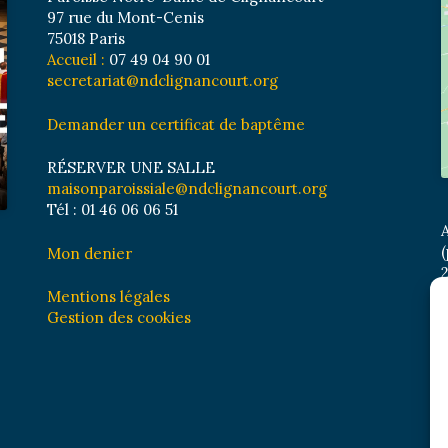
97 rue du Mont-Cenis
75018 Paris
Accueil :
07 49 04 90 01
secretariat@ndclignancourt.org
Demander un certificat de baptême
RÉSERVER UNE SALLE
maisonparoissiale@ndclignancourt.org
Tél : 01 46 06 06 51
A
(
Mon denier
2
M
Mentions légales
B
Gestion des cookies