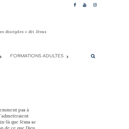
s disciples » dit Jésus
FORMATIONS ADULTES
idemment pas à
n’admettraient
ain-là que Jésus se
on de ce que Dieu