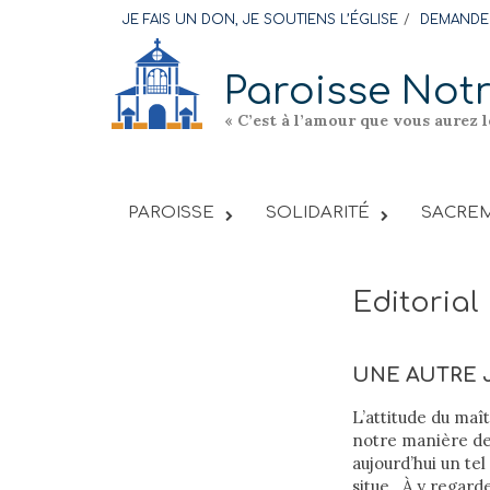
Skip
JE FAIS UN DON, JE SOUTIENS L’ÉGLISE
DEMANDER
to
content
Paroisse Not
« C’est à l’amour que vous aurez 
PAROISSE
SOLIDARITÉ
SACREM
Editorial
UNE AUTRE 
L’attitude du maî
notre manière de 
aujourd’hui un tel
situe. À y regard