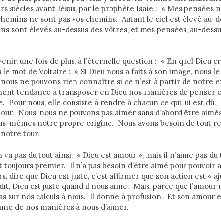
eurs siècles avant Jésus, par le prophète Isaïe : « Mes pensées 
hemins ne sont pas vos chemins. Autant le ciel est élevé au-de
ns sont élevés au-dessus des vôtres, et mes pensées, au-dessu
revenir, une fois de plus, à l’éternelle question : « En quel Dieu
le mot de Voltaire : « Si Dieu nous a faits à son image, nous le
ous ne pouvons rien connaître si ce n’est à partir de notre e
ment tendance à transposer en Dieu nos manières de penser et 
ice. Pour nous, elle consiste à rendre à chacun ce qui lui est d
our. Nous, nous ne pouvons pas aimer sans d’abord être aimés
s-mêmes notre propre origine. Nous avons besoin de tout re
notre tour.
en va pas du tout ainsi. « Dieu est amour », mais il n’aime pas du
 toujours premier. Il n’a pas besoin d’être aimé pour pouvoir 
rs, dire que Dieu est juste, c’est affirmer que son action est « a
it, Dieu est juste quand il nous aime. Mais, parce que l’amour
as sur nos calculs à nous. Il donne à profusion. Et son amour es
’une de nos manières à nous d’aimer.