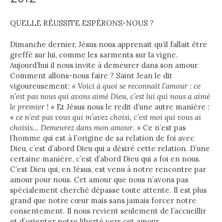
QUELLE RÉUSSITE ESPÉRONS-NOUS ?
Dimanche dernier, Jésus nous apprenait qu’il fallait être
greffé sur lui, comme les sarments sur la vigne.
Aujourd’hui il nous invite à demeurer dans son amour.
Comment allons-nous faire ? Saint Jean le dit
vigoureusement: «
Voici à quoi se reconnaît l
’
amour : ce
n
’
est pas nous qui avons aimé Dieu, c
’
est lui qui nous a aimé
le premier !
» Et Jésus nous le redit d’une autre manière :
«
ce n
’
est pas vous qui m
’
avez choisi, c
’
est moi qui vous ai
choisis
…
Demeurez dans mon amour
. » Ce n’est pas
l’homme qui est à l’origine de sa relation de foi avec
Dieu, c’est d’abord Dieu qui a désiré cette relation. D’une
certaine manière, c’est d’abord Dieu qui a foi en nous.
C’est Dieu qui, en Jésus, est venu à notre rencontre par
amour pour nous. Cet amour que nous n’avons pas
spécialement cherché dépasse toute attente. Il est plus
grand que notre cœur mais sans jamais forcer notre
consentement. Il nous revient seulement de l’accueillir
et d’orienter notre liberté vers cet amour.