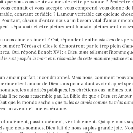
fait que vous vous sentez aimés de cette personne ? Peut-être 
le vous connaît et vous accepte, vous comprend, vous donne de l
rable, constant et fidèle ? L’amour véritable est quelque chose 
. Pourtant, chacun d’entre nous a un besoin vital d’amour incon
 peut s’épanouir et être pleinement humain, pleinement nous
ieu nous aime vraiment ? Oui, répondent enthousiastes des p
u mère Térésa et elles le démontrent par le trop plein d’amo
utres. Oui, répond Benoît XVI : «
Dieu aime tellement l’homme que,
le suit jusqu’à la mort et il réconcilie de cette manière justice et
un amour parfait, inconditionnel. Mais nous, comment pouvons
rimenter l’amour de Dieu sans pour autant avoir d’appel spéci
es hommes, les autorités publiques, les chrétiens eux-mêmes ont
Mais Il ne nous ressemble pas. La Bible dit que «
Dieu est Amour
l faut que le monde sache «
que tu les as aimés comme tu m’as aim
vec un avenir et une espérance.
rofondément, passionnément, véritablement. Qui que nous soy
tels que nous sommes, Dieu fait de nous sa plus grande joie. N