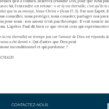
leuses qu’il a voulues, désirées (Psaume 139), pour que nous pui
avec lui, l’entendre en retour : «
or la vie éternelle, c’est qu’ils te
celui que tu as envoyé, Jésus-Christ
» (Jean 17, 3). Par son Esprit, i
ous conseiller, nous protéger, nous consoler, partager nos joies
enu pour nous : son amour n’est pas théorique. Il veut nous le m
us. L’apôtre Paul dit bien ce que vivent ceux qui expérimenten
en la vie éternelle) ne trompe pas car l’amour de Dieu est répandu 
i nous a été donné
». Qui d’autre que Dieu peut
amour inconditionnel et qui pardonne ?
MICHAUD
CONTACTEZ-NOUS