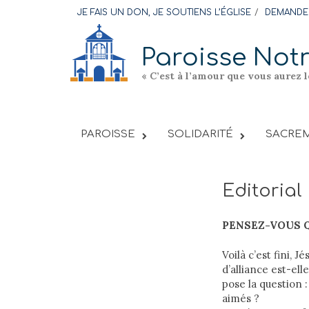
Skip
JE FAIS UN DON, JE SOUTIENS L’ÉGLISE
DEMANDER
to
content
Paroisse Not
« C’est à l’amour que vous aurez 
PAROISSE
SOLIDARITÉ
SACREM
Editorial
PENSEZ-VOUS Q
Voilà c’est fini,
d’alliance est-ell
pose la question 
aimés ?