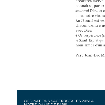
créatures merveil
connaître, parler 
seul vrai Dieu, et 
dans notre vie, n
En Jésus, il est v
chacun d’entre no
avec Dieu :
«
Or l’espérance (
le Saint-Esprit qu
nous aimer d’un 
Père Jean-Luc 
ORDINATIONS SACERDOTALES 2026 À
NOTRE-DAME DE PARIS