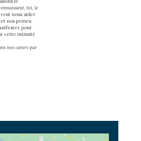
ssions le
 connaissent, toi, le
l veut nous aider
 et nos peines.
anifester, pour
t cette intimité
dans nos cœurs par