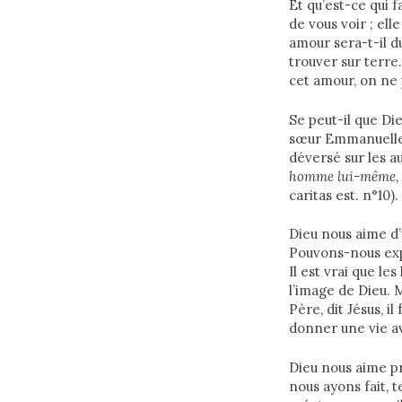
Et qu’est-ce qui 
de vous voir ; el
amour sera-t-il du
trouver sur terre
cet amour, on ne
Se peut-il que D
sœur Emmanuelle o
déversé sur les a
homme lui-même, il 
caritas est. n°10).
Dieu nous aime d’
Pouvons-nous expé
Il est vrai que l
l’image de Dieu. 
Père, dit Jésus, i
donner une vie a
Dieu nous aime p
nous ayons fait, 