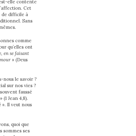
est-elle contente
’affection. Cet
de difficile à
ditionnel. Sans
-mêmes.
ersonnes comme
ur qu’elles ont
 en se faisant
 amour
» (Deus
-nous le savoir ?
al sur nos vies ?
 souvent faussé
» (1 Jean 4,8).
é
». Il veut nous
ons, quoi que
ous sommes ses