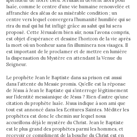
splendeur de notre Dieu. Jérusalem devient alors pour
Isaïe, comme le centre d’une vie humaine renouvelée et
affranchie des aléas de sa misérable condition ; un
centre vers lequel convergera l’humanité humiliée qui se
rira du mal qui lui fut infligé grâce au salut qui lui sera
proposé. Cette Jérusalem bien sûr, nous l’avons compris,
est objet d’espérance et dessine l’horizon de la vie après
la mort où un bonheur sans fin illuminera nos visages. Il
est important de le proclamer et de mettre en lumière
la dispensation du Mystère en attendant la Venue du
Seigneur.
Le prophète Jean le Baptiste dans sa prison est aussi
dans l’attente du Messie promis. Qu’elle est la réponse
de Jésus à Jean le Baptiste qui s’interroge légitimement
sur l’identité messianique de Jésus ? Rien d’autre qu’une
citation du prophète Isaïe. Jésus indique à son ami que
tout est annoncé dans les Ecritures Saintes. Méditer les
prophètes est donc le chemin sur lequel nous
accueillons déjà le mystère du Christ. Jean le Baptiste
est le plus grand des prophètes parmi les hommes, et
recevoir ce compliment de la bouche du Christ est en