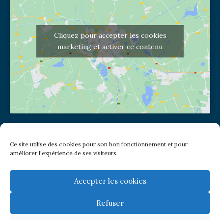
Cliquez pour accepter les cookies
marketing et activer ce contenu
Adresse de l'église
Ce site utilise des cookies pour son bon fonctionnement et pour
(pas de courrier à cette adresse)
améliorer l'expérience de ses visiteurs.
2 place Jules Joffrin - 75018
Metro: Jules Joffrin ou Simplon
Bus : Mairie du XVIII
Accepter les cookies
Refuser
Newsletter