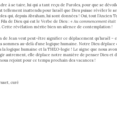
dre à se taire, lui qui a tant reçu de Paroles, pour que se dévoi
st tellement inattendu pour Israël que Dieu puisse révéler le se
oles qui, depuis Abraham, lui sont données ! Oui, tout l’Ancien 
e Fils de Dieu qui est le Verbe de Dieu :
« Au commencement était la
.
Cette révélation mérite bien un silence de contemplation !
m de Jean veut peut-être signifier ce déplacement qu’Israël – e
us sommes au-delà d’une logique humaine. Notre Dieu déplace 
y a la logique humaine et la THEO-logie ! Le signe que nous avons
 agir autrement, elle déplace notre manière de penser Dieu et d
i nous rejoint pour ce temps prochain des vacances !
sset, curé