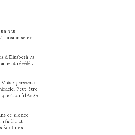
e un peu
t ainsi mise en
s d’Elisabeth va
i avait révélé :
. Mais
« personne
miracle. Peut-être
 question à l’Ange
ans ce silence
u fidèle et
s Écritures.