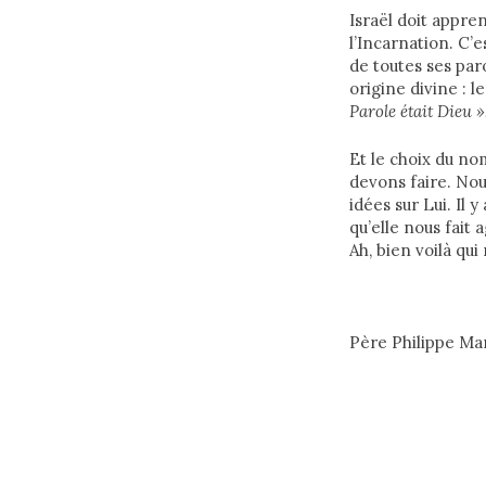
Israël doit appren
l’Incarnation. C’e
de toutes ses par
origine divine : l
Parole était Dieu »
Et le choix du no
devons faire. No
idées sur Lui. Il 
qu’elle nous fait
Ah, bien voilà qu
Père Philippe Mar