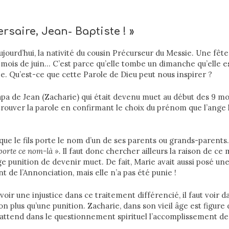
rsaire, Jean- Baptiste ! »
jourd’hui, la nativité du cousin Précurseur du Messie. Une fêt
mois de juin… C’est parce qu’elle tombe un dimanche qu’elle es
e. Qu’est-ce que cette Parole de Dieu peut nous inspirer ?
a de Jean (Zacharie) qui était devenu muet au début des 9 moi
trouver la parole en confirmant le choix du prénom que l’ange lu
 que le fils porte le nom d’un de ses parents ou grands-parents
porte ce nom-là ».
Il faut donc chercher ailleurs la raison de ce 
e punition de devenir muet. De fait, Marie avait aussi posé une
 de l’Annonciation, mais elle n’a pas été punie !
voir une injustice dans ce traitement différencié, il faut voir d
 plus qu’une punition. Zacharie, dans son vieil âge est figure d
i attend dans le questionnement spirituel l’accomplissement de