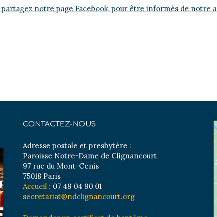
 partagez notre page Facebook, pour être informés de notre ac
CONTACTEZ-NOUS
Adresse postale et presbytère :
Paroisse Notre-Dame de Clignancourt
97 rue du Mont-Cenis
75018 Paris
Accueil :
07 49 04 90 01
secretariat@ndclignancourt.org