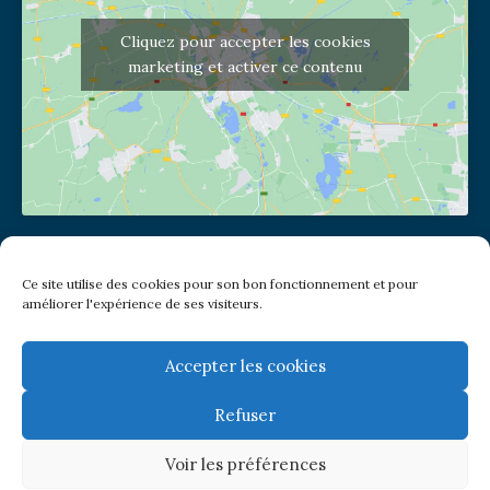
Cliquez pour accepter les cookies
marketing et activer ce contenu
Adresse de l'église
Ce site utilise des cookies pour son bon fonctionnement et pour
(pas de courrier à cette adresse)
améliorer l'expérience de ses visiteurs.
2 place Jules Joffrin - 75018
Metro: Jules Joffrin ou Simplon
Bus : Mairie du XVIII
Accepter les cookies
Refuser
Newsletter
Voir les préférences