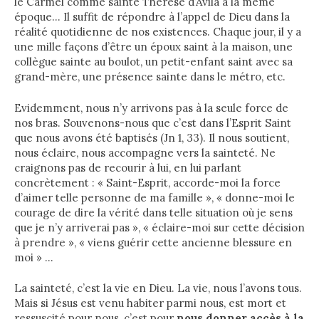
le Carmel comme sainte Thérèse d’Avila à la même
époque… Il suffit de répondre à l’appel de Dieu dans la
réalité quotidienne de nos existences. Chaque jour, il y a
une mille façons d’être un époux saint à la maison, une
collègue sainte au boulot, un petit-enfant saint avec sa
grand-mère, une présence sainte dans le métro, etc.
Evidemment, nous n’y arrivons pas à la seule force de
nos bras. Souvenons-nous que c’est dans l’Esprit Saint
que nous avons été baptisés (Jn 1, 33). Il nous soutient,
nous éclaire, nous accompagne vers la sainteté. Ne
craignons pas de recourir à lui, en lui parlant
concrètement : « Saint-Esprit, accorde-moi la force
d’aimer telle personne de ma famille », « donne-moi le
courage de dire la vérité dans telle situation où je sens
que je n’y arriverai pas », « éclaire-moi sur cette décision
à prendre », « viens guérir cette ancienne blessure en
moi » …
La sainteté, c’est la vie en Dieu. La vie, nous l’avons tous.
Mais si Jésus est venu habiter parmi nous, est mort et
ressuscité pour nous, c’est pour
nous donner accès à
la