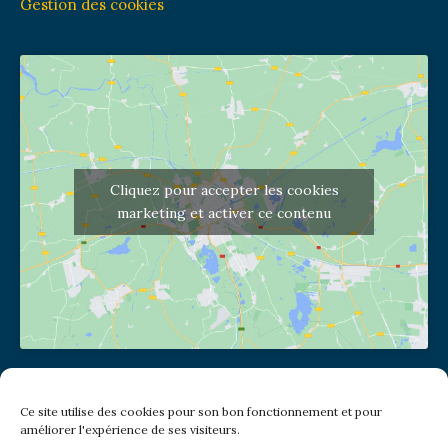
Gestion des cookies
Cliquez pour accepter les cookies
marketing et activer ce contenu
Adresse de l'église
Ce site utilise des cookies pour son bon fonctionnement et pour
(pas de courrier à cette adresse)
améliorer l'expérience de ses visiteurs.
2 place Jules Joffrin - 75018