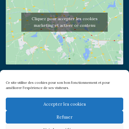
Cliquez pour accepter les cookies
marketing et activer ce contenu
Adresse de l'église
Ce site utilise des cookies pour son bon fonctionnement et pour
(pas de courrier à cette adresse)
améliorer l'expérience de ses visiteurs.
2 place Jules Joffrin - 75018
Metro: Jules Joffrin ou Simplon
Bus : Mairie du XVIII
Accepter les cookies
Refuser
Newsletter