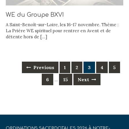
WE du Groupe BXVI
A Saint-Benoît-sur-Loire, les 16-17 novembre. Thème :
La Prière WE spirituel pour rentrer en Avent et de
détente hors de
[…]
Posts
Previous
1
2
3
4
5
navigation
6
15
Next
…
ORDINATIONS SACERDOTALES 2026 À NOTRE-