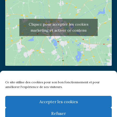
Cliquez pour accepter les cookies
marketing et activer ce contenu
Adresse de l'église
Ce site utilise des cookies pour son bon fonctionnement et pour
(pas de courrier à cette adresse)
améliorer l'expérience de ses visiteurs.
2 place Jules Joffrin - 75018
Metro: Jules Joffrin ou Simplon
Bus : Mairie du XVIII
Accepter les cookies
Refuser